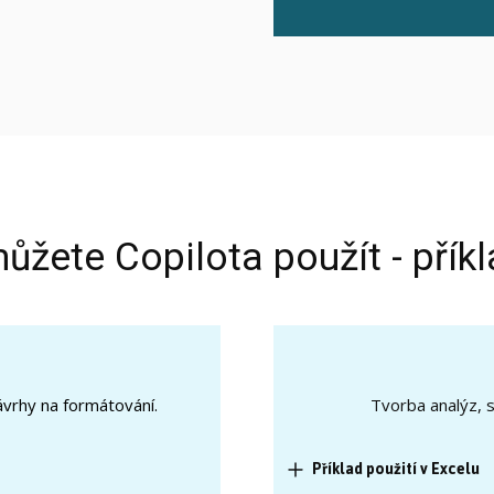
ůžete Copilota použít - přík
ávrhy na formátování.
Tvorba analýz, s
Příklad použití v Excelu