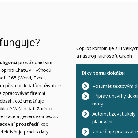
 funguje?
Copilot kombinuje sílu velkýc
a nástroji Microsoft Graph.
eligencí
prostřednictvím
oproti ChatGPT výhodu
Díky tomu dokáže:
soft 365 (Word, Excel,
m přístupu k datům uživatele
Rozumět textovým d
e zpracovávat firemní
Připravit návrhy doku
í obsah, což umožňuje
maily.
kladě Vašich dat. Zatímco
Automatizovat úkoly,
verzace a generování textu,
plánování.
racovní prostředí
, kde
Umožňuje pracovat rych
efektivňuje práci s daty.