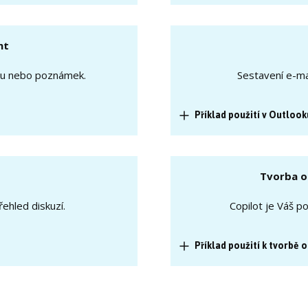
nt
xtu nebo poznámek.
Sestavení e-ma
Příklad použití v Outlook
Tvorba o
ehled diskuzí.
Copilot je Váš p
Příklad použití k tvorbě 