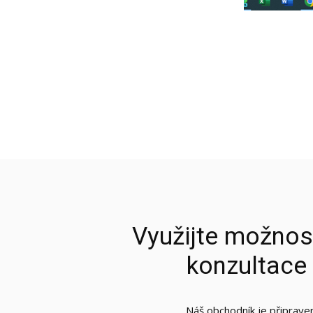
Využijte možnos
konzultace
Náš obchodník je připrave