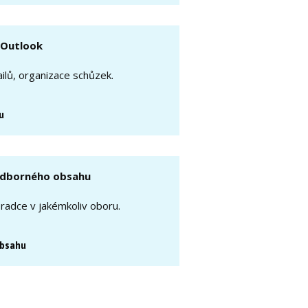
Outlook
ilů, organizace schůzek.
u
dborného obsahu
oradce v jakémkoliv oboru.
obsahu