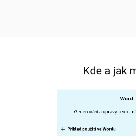
Kde a jak m
Word
Generování a úpravy textu, n
Příklad použití ve Wordu