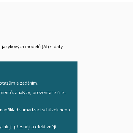
h jazykových modelů (AI) s daty
otazům a zadáním.
mentů, analýzy, prezentace či e-
 například sumarizaci schůzek nebo
leji, přesněji a efektivněji.