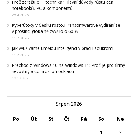
Proč zdražuje IT technika? Hlavní důvody růstu cen
notebooků, PC a komponentů
28.4.2026
Kyberútoky v Česku rostou, ransomwarové vydírání se
v prosinci globálně zvýšilo o 60 %
11.2.2026
Jak využíváme umělou inteligenci v práci i soukromí
11.2.2026
Přechod z Windows 10 na Windows 11: Proč je pro firmy
nezbytný a co hrozí při odkladu
10.12.2025
Srpen 2026
Po
Út
St
Čt
Pá
So
Ne
1
2