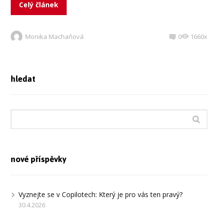
Celý článek
Monika Machaňová
0
1660x
hledat
nové příspěvky
Vyznejte se v Copilotech: Který je pro vás ten pravý?
30.4.2026