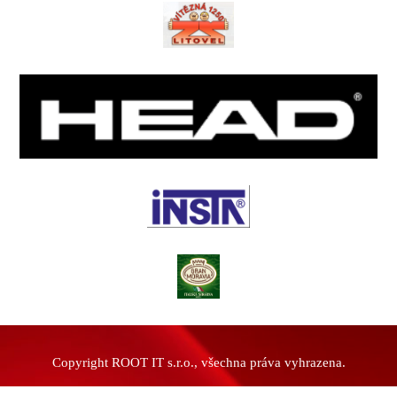
Copyright ROOT IT s.r.o., všechna práva vyhrazena.