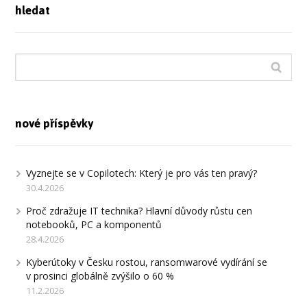
hledat
nové příspěvky
Vyznejte se v Copilotech: Který je pro vás ten pravý?
30.4.2026
Proč zdražuje IT technika? Hlavní důvody růstu cen
notebooků, PC a komponentů
28.4.2026
Kyberútoky v Česku rostou, ransomwarové vydírání se
v prosinci globálně zvýšilo o 60 %
11.2.2026