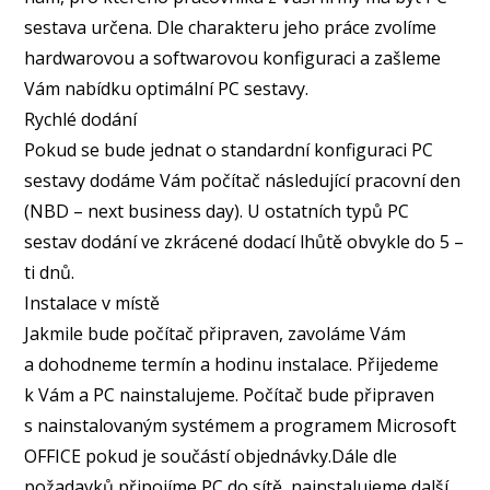
sestava určena. Dle charakteru jeho práce zvolíme
hardwarovou a softwarovou konfiguraci a zašleme
Vám nabídku optimální PC sestavy.
Rychlé dodání
Pokud se bude jednat o standardní konfiguraci PC
sestavy dodáme Vám počítač následující pracovní den
(NBD – next business day). U ostatních typů PC
sestav dodání ve zkrácené dodací lhůtě obvykle do 5 –
ti dnů.
Instalace v místě
Jakmile bude počítač připraven, zavoláme Vám
a dohodneme termín a hodinu instalace. Přijedeme
k Vám a PC nainstalujeme. Počítač bude připraven
s nainstalovaným systémem a programem Microsoft
OFFICE pokud je součástí objednávky.Dále dle
požadavků připojíme PC do sítě, nainstalujeme další