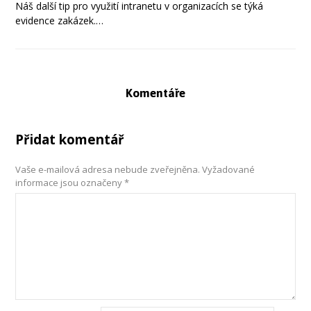
Náš další tip pro využití intranetu v organizacích se týká
evidence zakázek.…
Komentáře
Přidat komentář
Vaše e-mailová adresa nebude zveřejněna.
Vyžadované
informace jsou označeny
*