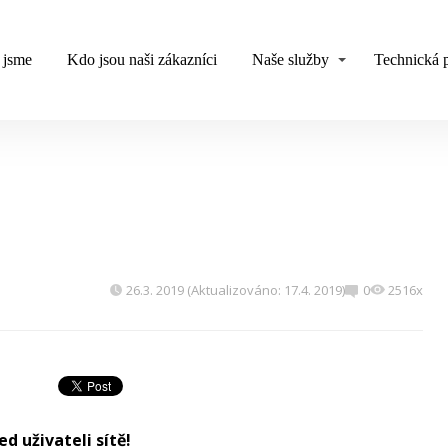
 jsme
Kdo jsou naši zákazníci
Naše služby
Technická 
26.3. 2019 (Aktualizováno: 17.4. 2019)
0
2516x
d uživateli sítě!