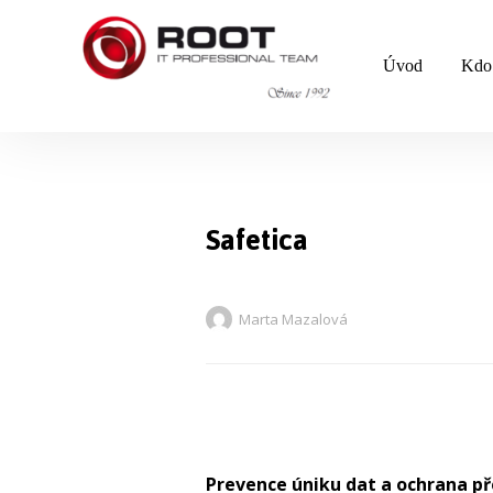
Úvod
Kdo
Safetica
Marta Mazalová
Prevence úniku dat a ochrana pře