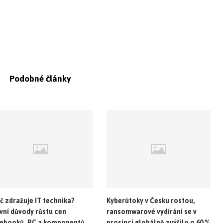
Podobné články
č zdražuje IT technika?
Kyberútoky v Česku rostou,
vní důvody růstu cen
ransomwarové vydírání se v
ebooků, PC a komponentů
prosinci globálně zvýšilo o 60 %