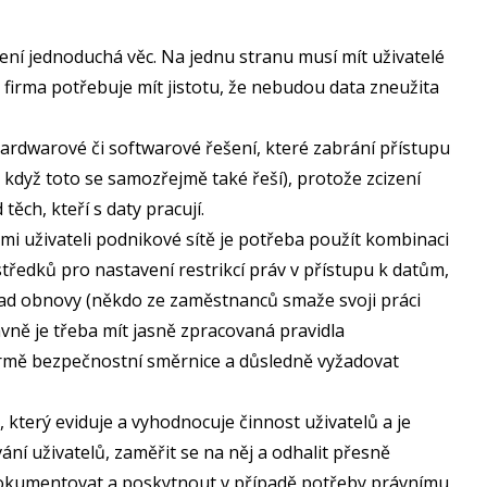
ení jednoduchá věc. Na jednu stranu musí mít uživatelé
firma potřebuje mít jistotu, že nebudou data zneužita
ardwarové či softwarové řešení, které zabrání přístupu
dyž toto se samozřejmě také řeší), protože zcizení
ěch, kteří s daty pracují.
i uživateli podnikové sítě je potřeba použít kombinaci
ředků pro nastavení restrikcí práv v přístupu k datům,
ípad obnovy (někdo ze zaměstnanců smaže svoji práci
vně je třeba mít jasně zpracovaná pravidla
formě bezpečnostní směrnice a důsledně vyžadovat
 který eviduje a vyhodnocuje činnost uživatelů a je
ní uživatelů, zaměřit se na něj a odhalit přesně
zdokumentovat a poskytnout v případě potřeby právnímu