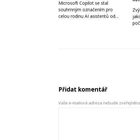
Microsoft Copilot se stal
souhrnným označením pro
Zvý
celou rodinu AI asistentů od…
jak
poč
Přidat komentář
Vaše e-mailová adresa nebude zveřejněna