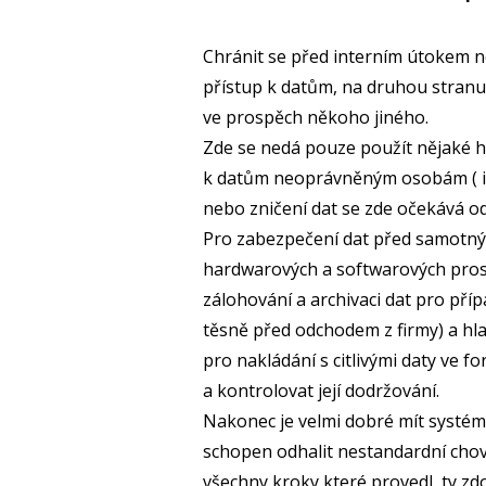
Chránit se před interním útokem n
přístup k datům, na druhou stranu 
ve prospěch někoho jiného.
Zde se nedá pouze použít nějaké h
k datům neoprávněným osobám ( i k
nebo zničení dat se zde očekává od t
Pro zabezpečení dat před samotným
hardwarových a softwarových prost
zálohování a archivaci dat pro př
těsně před odchodem z firmy) a hla
pro nakládání s citlivými daty ve 
a kontrolovat její dodržování.
Nakonec je velmi dobré mít systém,
schopen odhalit nestandardní chová
všechny kroky které provedl, ty 