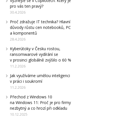
Vyznejte se v Copilotech: Který je
pro vás ten pravý?
30.4.2026
Proč zdražuje IT technika? Hlavní
důvody růstu cen notebooků, PC
a komponentů
28.4.2026
Kyberútoky v Česku rostou,
ransomwarové vydírání se
v prosinci globálně zvýšilo o 60 %
11.2.2026
Jak využíváme umělou inteligenci
v práci i soukromí
11.2.2026
Přechod z Windows 10
na Windows 11: Proč je pro firmy
nezbytný a co hrozí při odkladu
10.12.2025