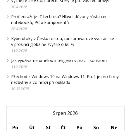
Vyznejte se v Copilotech: Který je pro vás ten pravý?
30.4.2026
Proč zdražuje IT technika? Hlavní důvody růstu cen
notebooků, PC a komponentů
28.4.2026
Kyberútoky v Česku rostou, ransomwarové vydírání se
v prosinci globálně zvýšilo o 60 %
11.2.2026
Jak využíváme umělou inteligenci v práci i soukromí
11.2.2026
Přechod z Windows 10 na Windows 11: Proč je pro firmy
nezbytný a co hrozí při odkladu
10.12.2025
Srpen 2026
Po
Út
St
Čt
Pá
So
Ne